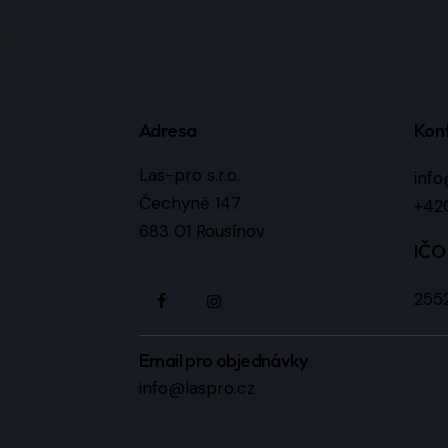
Adresa
Kon
Las-pro s.r.o.
info
Čechyně 147
+420
683 01 Rousínov
IČO
255
Email pro objednávky
info@laspro.cz