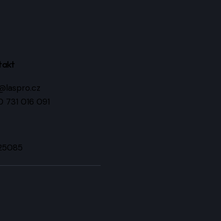
takt
@laspro.cz
 731 016 091
25085