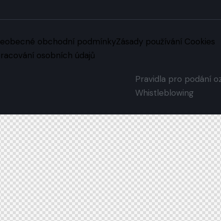
eobecné obchodní podmínky
Zásady používání Cookies
racování osobních údajů
Pravidla pro podání 
Whistleblowing