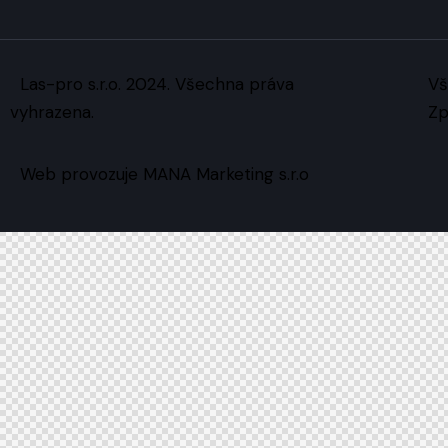
Las-pro s.r.o. 2024. Všechna práva
Vš
vyhrazena.
Zp
Web provozuje MANA Marketing s.r.o