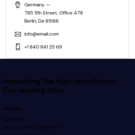
Germany —
785 15h Street, Office 478
Berlin, De 81566
info@email.com
+1 840 841 25 69
Innovating the high-tech future:
Our leading drive
Adresa
Germany —
785 15h Street, Office 478