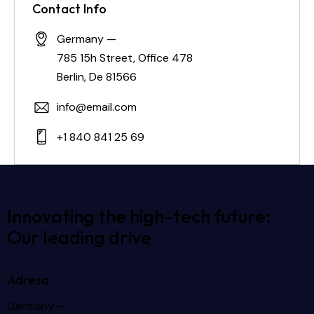
Contact Info
Germany —
785 15h Street, Office 478
Berlin, De 81566
info@email.com
+1 840 841 25 69
Innovating the high-tech future:
Our leading drive
Adresa
Germany —